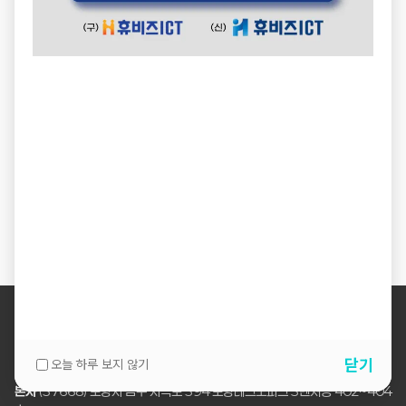
휴비즈ICT_회사소개서 카달로그.pdf
회사 브로슈어 PDF입니다.
@휴비즈ICT소개서.pdf
다운로드 (PDF)
Smart Crane Solution
+
다운로드
Smart Crane Solution 소개 자료입니다.
다운로드 (PDF)
EVIRO SCOPE
+
다운로드
EVIRO SCOPE 그린바이오백신 제조공정 최적화 솔루션 이미지
자료입니다.
휴비즈ICT 소개서 (부가본)
+
다운로드
보기 / 다운로드
추가 배포용 소개서 PDF입니다.
다운로드 (PDF)
회사정보
솔루션
개인정보처리방침
이메일무단수집거부
뉴스레터
오시는길
웹메일
닫기
오늘 하루 보지 않기
본사
(37668) 포항시 남구 지곡로 394 포항테크노파크 5벤처동 402~404