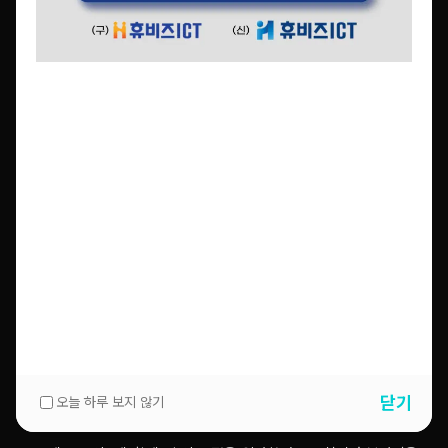
램 그 밖의 기술적 장치를 이용하여 전자우편주소를 수집하여서
는 아니된다.
누구든지 제1항의 규정을 위반하여 수집된 전자우편주소를 판매
ㆍ유통하여서는 아니된다.
누구든지 제1항 및 제2항의 규정에 의하여 수집ㆍ판매 및 유통이
금지된 전자우편주소임을 알고 이를 정보 전송에 이용하여서는
아니된다.
제74조 (벌칙) 다음 각호의 1에 해당하는 자는 1천만원 이하의 벌금에
처한다.
제8조제4항의 규정을 위반하여 표시ㆍ판매 또는 판매할 목적으
로 진열한 자
제44조의7제1항제1호의 규정을 위반하여 음란한 부호ㆍ문언ㆍ
음향ㆍ화상 또는 영상을 배포ㆍ판매ㆍ임대하거나 공연히 전시한
닫기
오늘 하루 보지 않기
자