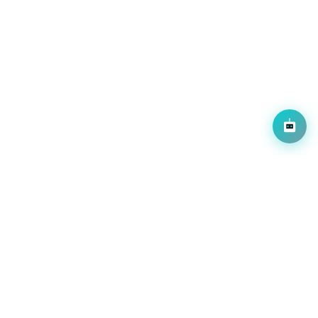
← 목록으로
경북테크노파크
사이트 바로가기
#경북테크노파크
#영상제작
#무인 자동화 물류
#AI 기반 물류 최적화