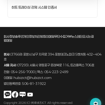
히트 트레이싱 관제 시스템 인증서
회사정보
솔루션
개인정보처리방침
이메일무단수집거부
뉴스레터
오시는길
웹메일
본사
(37668) 포항시 남구 지곡로 394 포항테크노파크 5벤처동 402~404
호
서울 지사
(07293) 서울시 영등포구 문래북로 116, 트리플렉스 706호
전화: 054-256-7000 | 팩스: 054-223-2499
이메일: hubizict@hubizict.com
법인등록번호: 506-81-31922
Copyright 2026 (C) ㈜휴비즈ICT. All rights reserved.