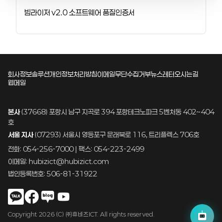
빔라이저 v2.0 소프트웨어 품질인증서
회사정보
솔루션
개인정보처리방침
이메일무단수집거부
뉴스레터
오시는길
웹메일
본사
(37668) 포항시 남구 지곡로 394 포항테크노파크 5벤처동 402~404
호
서울 지사
(07293) 서울시 영등포구 문래북로 116, 트리플렉스 706호
전화: 054-256-7000 | 팩스: 054-223-2499
이메일: hubizict@hubizict.com
법인등록번호: 506-81-31922
Copyright 2026 (C) ㈜휴비즈ICT. All rights reserved.