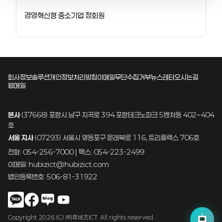
경영혁신형 중소기업 정회원
회사정보
솔루션
개인정보처리방침
이메일무단수집거부
뉴스레터
오시는길
웹메일
본사
(37668) 포항시 남구 지곡로 394 포항테크노파크 5벤처동 402~404
호
서울 지사
(07293) 서울시 영등포구 문래북로 116, 트리플렉스 706호
전화: 054-256-7000 | 팩스: 054-223-2499
이메일: hubizict@hubizict.com
법인등록번호: 506-81-31922
Copyright 2026 (C) ㈜휴비즈ICT. All rights reserved.