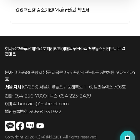
경영혁신형 중소기업(Main-Biz) 확인서
회사정보
솔루션
개인정보처리방침
이메일무단수집거부
뉴스레터
오시는길
웹메일
본사
(37668) 포항시 남구 지곡로 394 포항테크노파크 5벤처동 402~404
호
서울 지사
(07293) 서울시 영등포구 문래북로 116, 트리플렉스 706호
전화: 054-256-7000 | 팩스: 054-223-2499
이메일: hubizict@hubizict.com
법인등록번호: 506-81-31922
Copyright 2026 (C) ㈜휴비즈ICT. All rights reserved.