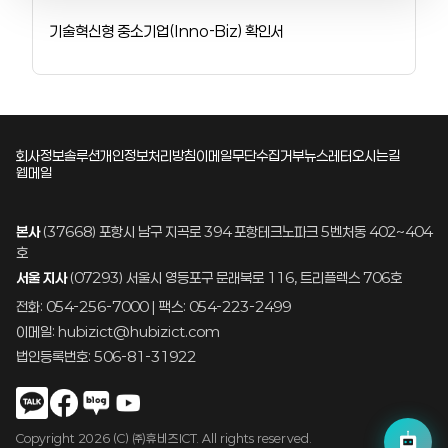
기술혁신형 중소기업(Inno-Biz) 확인서
회사정보
솔루션
개인정보처리방침
이메일무단수집거부
뉴스레터
오시는길
웹메일
본사
(37668) 포항시 남구 지곡로 394 포항테크노파크 5벤처동 402~404
호
서울 지사
(07293) 서울시 영등포구 문래북로 116, 트리플렉스 706호
전화: 054-256-7000 | 팩스: 054-223-2499
이메일: hubizict@hubizict.com
법인등록번호: 506-81-31922
Copyright 2026 (C) ㈜휴비즈ICT. All rights reserved.