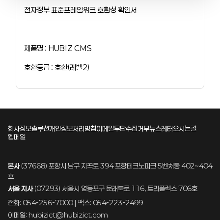
전자정부 표준프레임워크 호환성 확인서
제품명 : HUBIZ CMS
호환등급 : 호환(레벨2)
회사정보
솔루션
개인정보처리방침
이메일무단수집거부
뉴스레터
오시는길
웹메일
본사
(37668) 포항시 남구 지곡로 394 포항테크노파크 5벤처동 402~404
호
서울 지사
(07293) 서울시 영등포구 문래북로 116, 트리플렉스 706호
전화: 054-256-7000 | 팩스: 054-223-2499
이메일: hubizict@hubizict.com