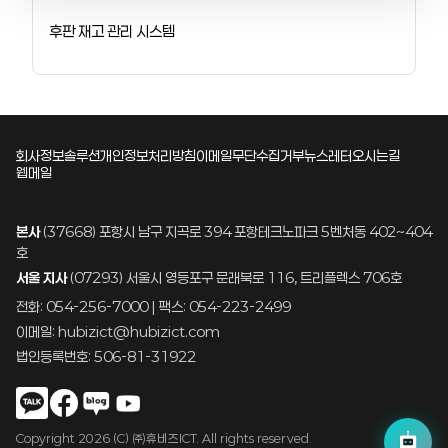
후판 재고 관리 시스템
회사정보
솔루션
개인정보처리방침
이메일무단수집거부
뉴스레터
오시는길
웹메일
본사
(37668) 포항시 남구 지곡로 394 포항테크노파크 5벤처동 402~404
호
서울 지사
(07293) 서울시 영등포구 문래북로 116, 트리플렉스 706호
전화: 054-256-7000 | 팩스: 054-223-2499
이메일: hubizict@hubizict.com
법인등록번호: 506-81-31922
Copyright 2026 (C) ㈜휴비즈ICT. All rights reserved.