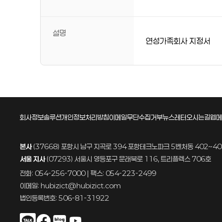
설명
연성가족회사 지정서
회사정보
솔루션
개인정보처리방침
이메일무단수집거부
뉴스레터
오시는길
웹메
본사
(37668) 포항시 남구 지곡로 394 포항테크노파크 5벤처동 402~4
서울 지사
(07293) 서울시 영등포구 문래북로 116, 트리플렉스 706호
전화: 054-256-7000 | 팩스: 054-223-2499
이메일: hubizict@hubizict.com
법인등록번호: 506-81-31922