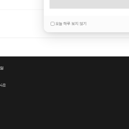
오늘 하루 보지 않기
일
04호