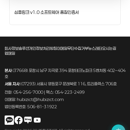
심플링크 v1.0 소프트웨어 품질인증서
회사정보
솔루션
개인정보처리방침
이메일무단수집거부
뉴스레터
오시는길
웹메일
본사
(37668) 포항시 남구 지곡로 394 포항테크노파크 5벤처동 402~404
호
서울 지사
(07293) 서울시 영등포구 문래북로 116, 트리플렉스 706호
전화: 054-256-7000 | 팩스: 054-223-2499
이메일: hubizict@hubizict.com
법인등록번호: 506-81-31922